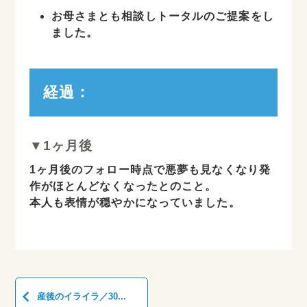
お母さまとも相談しトータルのご提案をし
ました。
経過：
▼1ヶ月後
1ヶ月後のフォロー時点で悪夢も見なくなり発
作がほとんどなくなったとのこと。
本人も表情が穏やかになっていました。
keyboard_arrow_left
産後のイライラ／30...