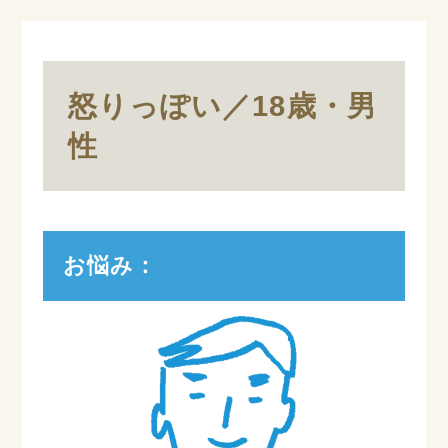
怒りっぽい／18歳・男
性
お悩み：​